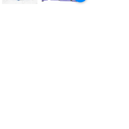
Kontaktieren Sie uns
Tél.
+41 27 305 3000
Valélectric SA - Z.I les Combes 2
CH - 1955 St-Pierre-de-Clages
contact@valelectric.ch
Öffnungszeiten:
Montag bis Donnerstag: 07h30-12h00