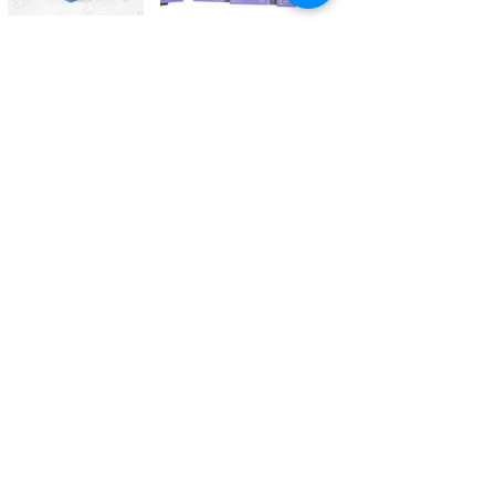
Kontaktieren Sie uns
Tél.
+41 27 305 3000
Valélectric SA - Z.I les Combes 2
CH - 1955 St-Pierre-de-Clages
contact@valelectric.ch
Öffnungszeiten:
Montag bis Donnerstag: 07h30-12h00