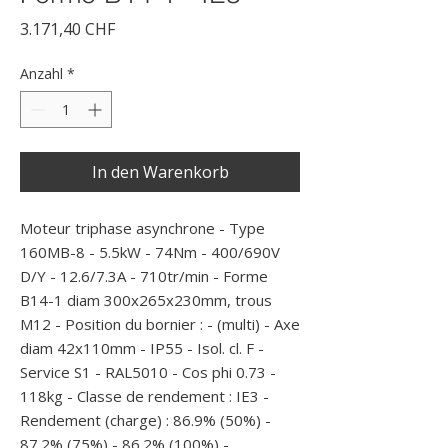
Preis
3.171,40 CHF
Anzahl
*
In den Warenkorb
Moteur triphase asynchrone - Type 
160MB-8 - 5.5kW - 74Nm - 400/690V 
D/Y - 12.6/7.3A - 710tr/min - Forme 
B14-1 diam 300x265x230mm, trous 
M12 - Position du bornier : - (multi) - Axe 
diam 42x110mm - IP55 - Isol. cl. F - 
Service S1 - RAL5010 - Cos phi 0.73 - 
118kg - Classe de rendement : IE3 - 
Rendement (charge) : 86.9% (50%) - 
87.2% (75%) - 86.2% (100%) -