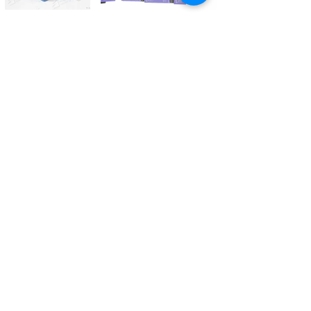
Kontaktieren Sie uns
Tél.
+41 27 305 3000
Valélectric SA - Z.I les Combes 2
CH - 1955 St-Pierre-de-Clages
contact@valelectric.ch
Öffnungszeiten:
Montag bis Donnerstag: 07h30-12h00