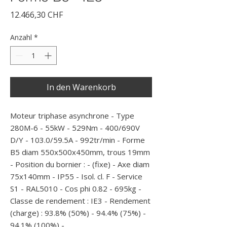
Preis
12.466,30 CHF
Anzahl
*
In den Warenkorb
Moteur triphase asynchrone - Type 
280M-6 - 55kW - 529Nm - 400/690V 
D/Y - 103.0/59.5A - 992tr/min - Forme 
B5 diam 550x500x450mm, trous 19mm 
- Position du bornier : - (fixe) - Axe diam 
75x140mm - IP55 - Isol. cl. F - Service 
S1 - RAL5010 - Cos phi 0.82 - 695kg - 
Classe de rendement : IE3 - Rendement 
(charge) : 93.8% (50%) - 94.4% (75%) - 
94.1% (100%) - 
