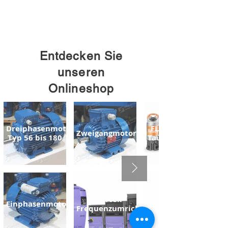
Entdecken Sie
unseren
Onlineshop
Dreiphasenmotoren
FLYGT READY
Zweigangmotoren
Typ 56 bis 180
Tauchpumpen
Invertek
Einphasenmotoren
Kühlmittelpumpe
Frequenzumrichter