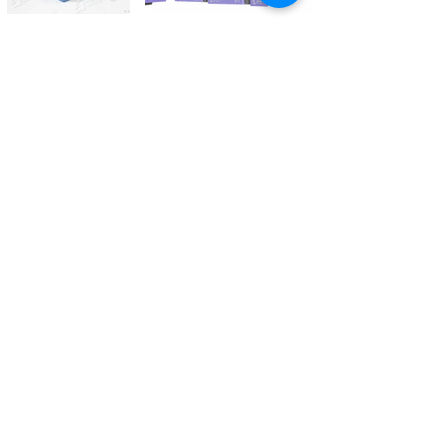
Kontaktieren Sie uns
Tél.
+41 27 305 3000
Valélectric SA - Z.I les Combes 2
CH - 1955 St-Pierre-de-Clages
contact@valelectric.ch
Öffnungszeiten:
Montag bis Donnerstag: 07h30-12h00