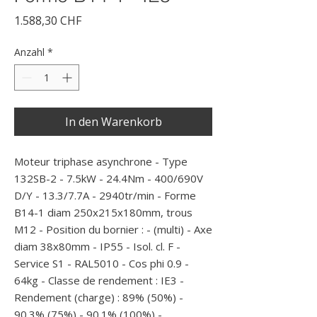
Preis
1.588,30 CHF
Anzahl
*
In den Warenkorb
Moteur triphase asynchrone - Type 
132SB-2 - 7.5kW - 24.4Nm - 400/690V 
D/Y - 13.3/7.7A - 2940tr/min - Forme 
B14-1 diam 250x215x180mm, trous 
M12 - Position du bornier : - (multi) - Axe 
diam 38x80mm - IP55 - Isol. cl. F - 
Service S1 - RAL5010 - Cos phi 0.9 - 
64kg - Classe de rendement : IE3 - 
Rendement (charge) : 89% (50%) - 
90.3% (75%) - 90.1% (100%) -