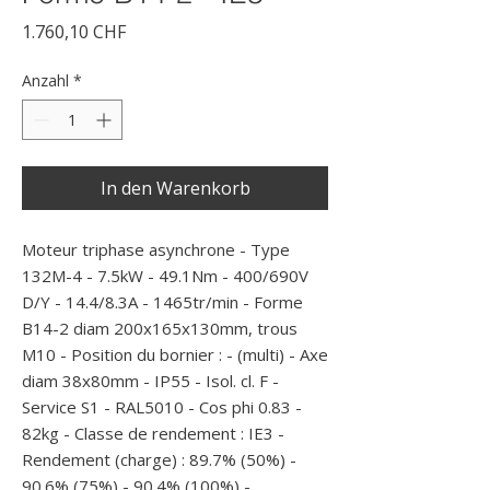
Preis
1.760,10 CHF
Anzahl
*
In den Warenkorb
Moteur triphase asynchrone - Type 
132M-4 - 7.5kW - 49.1Nm - 400/690V 
D/Y - 14.4/8.3A - 1465tr/min - Forme 
B14-2 diam 200x165x130mm, trous 
M10 - Position du bornier : - (multi) - Axe 
diam 38x80mm - IP55 - Isol. cl. F - 
Service S1 - RAL5010 - Cos phi 0.83 - 
82kg - Classe de rendement : IE3 - 
Rendement (charge) : 89.7% (50%) - 
90.6% (75%) - 90.4% (100%) -