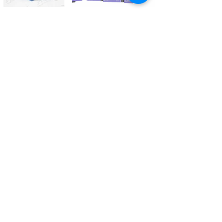
Kontaktieren Sie uns
Tél.
+41 27 305 3000
Valélectric SA - Z.I les Combes 2
CH - 1955 St-Pierre-de-Clages
contact@valelectric.ch
Öffnungszeiten:
Montag bis Donnerstag: 07h30-12h00