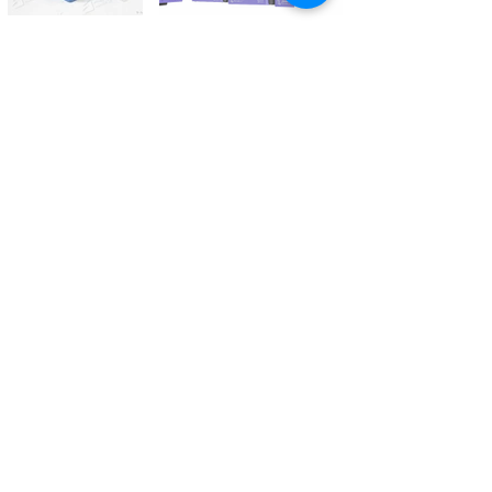
Kontaktieren Sie uns
Tél.
+41 27 305 3000
Valélectric SA - Z.I les Combes 2
CH - 1955 St-Pierre-de-Clages
contact@valelectric.ch
Öffnungszeiten:
Montag bis Donnerstag: 07h30-12h00