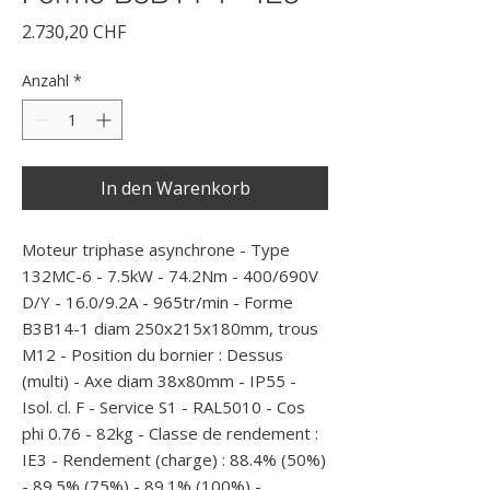
Preis
2.730,20 CHF
Anzahl
*
In den Warenkorb
Moteur triphase asynchrone - Type 
132MC-6 - 7.5kW - 74.2Nm - 400/690V 
D/Y - 16.0/9.2A - 965tr/min - Forme 
B3B14-1 diam 250x215x180mm, trous 
M12 - Position du bornier : Dessus 
(multi) - Axe diam 38x80mm - IP55 - 
Isol. cl. F - Service S1 - RAL5010 - Cos 
phi 0.76 - 82kg - Classe de rendement : 
IE3 - Rendement (charge) : 88.4% (50%) 
- 89.5% (75%) - 89.1% (100%) -