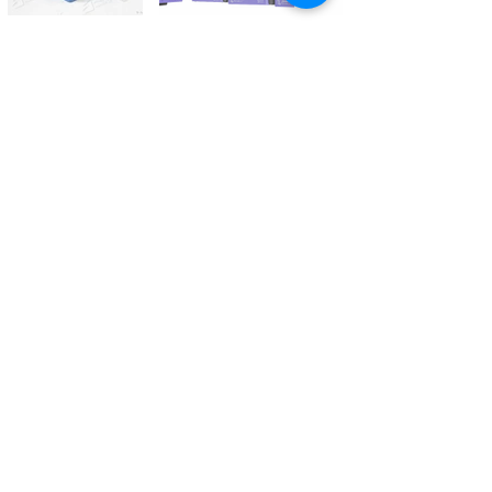
Kontaktieren Sie uns
Tél.
+41 27 305 3000
Valélectric SA - Z.I les Combes 2
CH - 1955 St-Pierre-de-Clages
contact@valelectric.ch
Öffnungszeiten:
Montag bis Donnerstag: 07h30-12h00