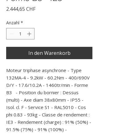
Preis
2.444,65 CHF
Anzahl
*
In den Warenkorb
Moteur triphase asynchrone - Type 
132MA-4 - 9.2kW - 60.2Nm - 400/690V 
D/Y - 17.6/10.2A - 1460tr/min - Forme 
B3   - Position du bornier : Dessus 
(multi) - Axe diam 38x80mm - IP55 - 
Isol. cl. F - Service S1 - RAL5010 - Cos 
phi 0.83 - 93kg - Classe de rendement : 
IE3 - Rendement (charge) : 91% (50%) - 
91.5% (75%) - 91% (100%) -