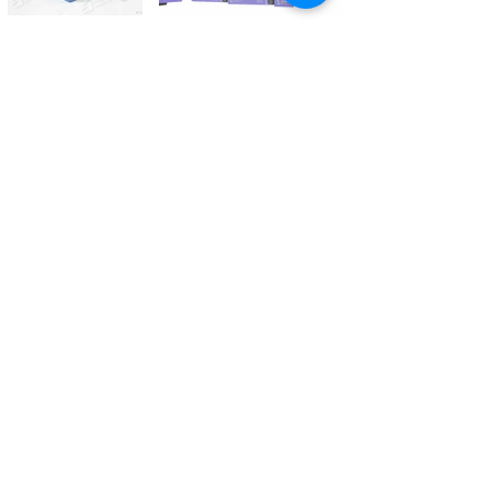
Kontaktieren Sie uns
Tél.
+41 27 305 3000
Valélectric SA - Z.I les Combes 2
CH - 1955 St-Pierre-de-Clages
contact@valelectric.ch
Öffnungszeiten:
Montag bis Donnerstag: 07h30-12h00