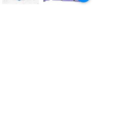
Kontaktieren Sie uns
Tél.
+41 27 305 3000
Valélectric SA - Z.I les Combes 2
CH - 1955 St-Pierre-de-Clages
contact@valelectric.ch
Öffnungszeiten:
Montag bis Donnerstag: 07h30-12h00