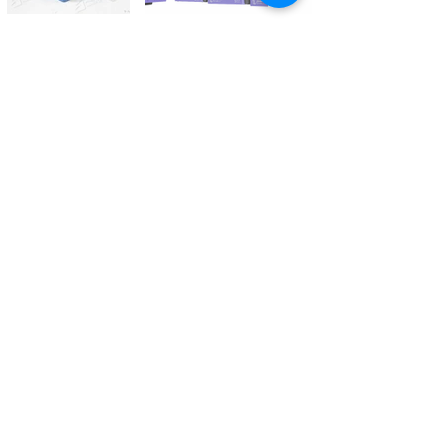
Kontaktieren Sie uns
Tél.
+41 27 305 3000
Valélectric SA - Z.I les Combes 2
CH - 1955 St-Pierre-de-Clages
contact@valelectric.ch
Öffnungszeiten:
Montag bis Donnerstag: 07h30-12h00