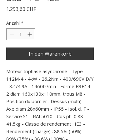
Preis
1.293,60 CHF
Anzahl
*
In den Warenkorb
Moteur triphase asynchrone - Type 
112M-4 - 4kW - 26.2Nm - 400/690V D/Y 
- 8.4/4.9A - 1460tr/min - Forme B3B14-
2 diam 160x130x110mm, trous M8 - 
Position du bornier : Dessus (multi) - 
Axe diam 28x60mm - IP55 - Isol. cl. F - 
Service S1 - RAL5010 - Cos phi 0.88 - 
41.5kg - Classe de rendement : IE3 - 
Rendement (charge) : 88.5% (50%) - 
89% (75%) - 88.6% (100%) -