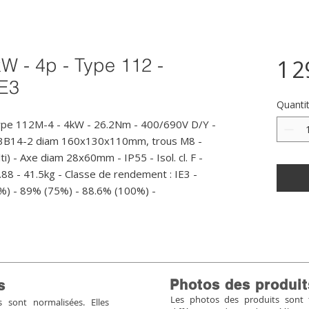
W - 4p - Type 112 -
1 2
IE3
Quanti
ype 112M-4 - 4kW - 26.2Nm - 400/690V D/Y - 
B3B14-2 diam 160x130x110mm, trous M8 - 
i) - Axe diam 28x60mm - IP55 - Isol. cl. F - 
88 - 41.5kg - Classe de rendement : IE3 - 
%) - 89% (75%) - 88.6% (100%) -
Photos des produit
s
Les photos des produits sont tr
sont normalisées. Elles