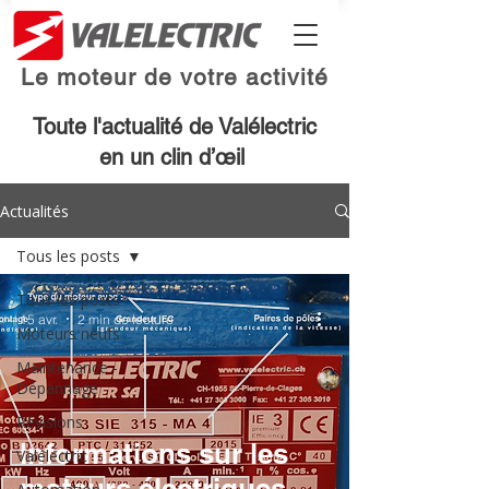
Le moteur de votre activité
Toute l'actualité de Valélectric
en un clin d’œil
Actualités
Tous les posts
Tous les posts
15 avr.
2 min de lecture
Moteurs neufs
Maintenance -
Dépannage
Révisions
Informations sur les
Valélectric
moteurs électriques