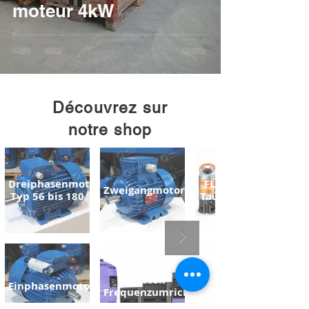
moteur 4kW
Découvrez sur
notre shop
Dreiphasenmotoren
FLYGT READY
Zweigangmotoren
Typ 56 bis 180
Tauchpumpen
Invertek
Einphasenmotoren
Kühlmittelpumpe
Frequenzumrichter