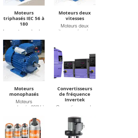
Moteurs
Moteurs deux
triphasés IEC 56 à
vitesses
180
Moteurs deux
Les moteurs de plus
vitesses séparées
grande taille sont
et Dahlander
disponibles sur
demande
Moteurs
Convertisseurs
monophasés
de fréquence
Invertek
Moteurs
monophasés 230V à
Convertisseurs de
démarrage
fréquence Invertek -
standard ou à
Optidrive E3 -
démarrage renforcé
Monophasé et
triphasé - IP20 et
IP66