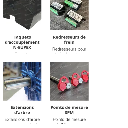
Taquets
Redresseurs de
d'accouplement
frein
N-EUPEX
Redresseurs pour
Taquets
frein de moteur
d'accouplement N-
électrique
EUPEX
Extensions
Points de mesure
d'arbre
SPM
Extensions d'arbre
Points de mesure
pour augmenter la
SPM pour les