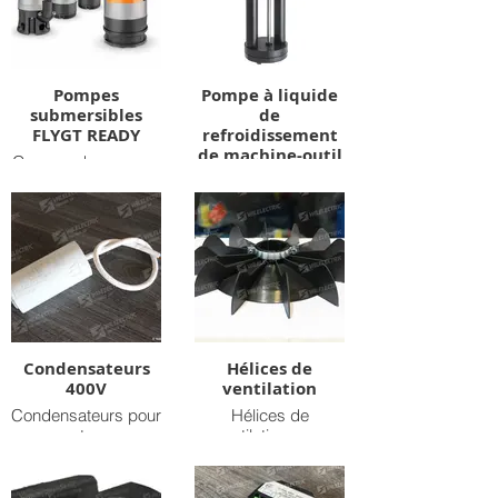
Pompes
Pompe à liquide
submersibles
de
FLYGT READY
refroidissement
de machine-outil
Gamme de pompes
submersibles Flygt
Version triphasée et
READY pour le
monophasée avec
pompage lors
plusieurs
d'interventions
profondeurs
disponibles
Condensateurs
Hélices de
400V
ventilation
Condensateurs pour
Hélices de
moteurs
ventilation pour
monophasé de 3uF
moteurs électriques
à 80uF