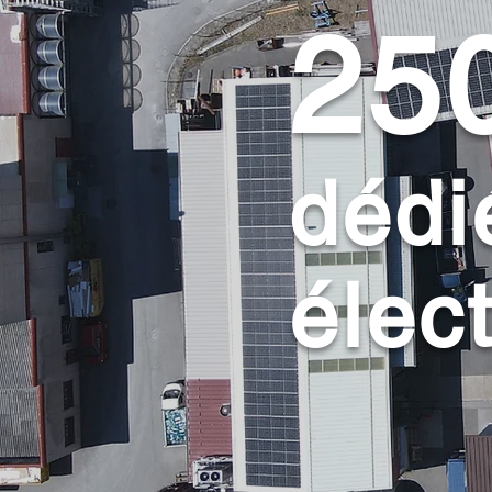
25
dédi
élec