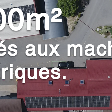
00m²
és aux mac
triques.