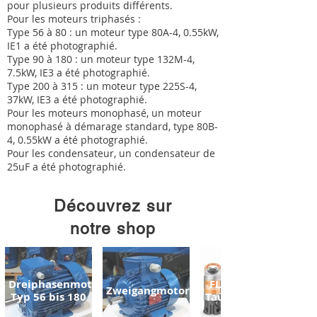
pour plusieurs produits différents.
Pour les moteurs triphasés :
Type 56 à 80 : un moteur type 80A-4, 0.55kW,
IE1 a été photographié.
Type 90 à 180 : un moteur type 132M-4,
7.5kW, IE3 a été photographié.
Type 200 à 315 : un moteur type 225S-4,
37kW, IE3 a été photographié.
Pour les moteurs monophasé, un moteur
monophasé à démarage standard, type 80B-
4, 0.55kW a été photographié.
Pour les condensateur, un condensateur de
25uF a été photographié.
Découvrez sur
notre shop
Dreiphasenmotoren
FLYGT READY
Zweigangmotoren
Typ 56 bis 180
Tauchpumpen