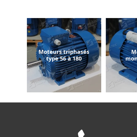
Moteurs triphasés
M
type 56 à 180
mon