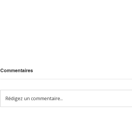
Commentaires
Rédigez un commentaire...
Equilbrage dynamique
Équilibrag
d'une hélice de 2000mm
ventilateur