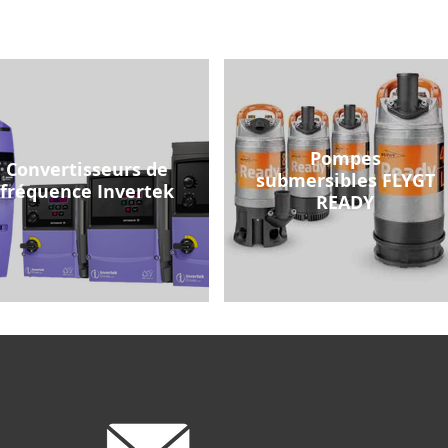
Pompes
Convertisseurs de
submersibles FLYGT
fréquence Invertek
READY