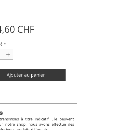
Prix
4,60 CHF
té
*
Ajouter au panier
s
ansmises à titre indicatif. Elle peuvent
Pour notre shop, nous avons effectué des
plusieurs produits différents.