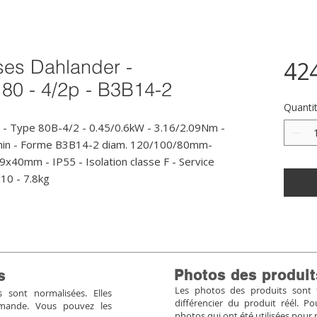
ses Dahlander -
42
 80 - 4/2p - B3B14-2
Quanti
- Type 80B-4/2 - 0.45/0.6kW - 3.16/2.09Nm - 
min - Forme B3B14-2 diam. 120/100/80mm- 
9x40mm - IP55 - Isolation classe F - Service 
10 - 7.8kg
Photos des produit
s
Les photos des produits sont tr
sont normalisées. Elles
différencier du produit réél. 
mmande. Vous pouvez les
photos qui ont été utilisées pour 