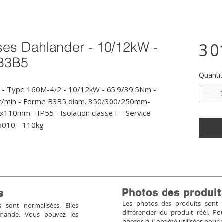
ses Dahlander - 10/12kW -
3 0
 B3B5
Quanti
 - Type 160M-4/2 - 10/12kW - 65.9/39.5Nm - 
tr/min - Forme B3B5 diam. 350/300/250mm- 
x110mm - IP55 - Isolation classe F - Service 
 5010 - 110kg
Photos des produit
s
Les photos des produits sont tr
sont normalisées. Elles
différencier du produit réél. 
mmande. Vous pouvez les
photos qui ont été utilisées pour 