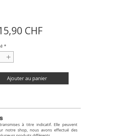
Prix
15,90 CHF
té
*
Ajouter au panier
s
ansmises à titre indicatif. Elle peuvent
Pour notre shop, nous avons effectué des
plusieurs produits différents.