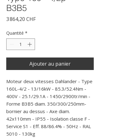
B3B5
Prix
3 864,20 CHF
Quantité
*
Ajouter au panier
Moteur deux vitesses Dahlander - Type 
160L-4/2 - 13/16kW - 85.3/52.4Nm - 
400V - 25.1/29.1A - 1450/2900tr/min - 
Forme B3B5 diam. 350/300/250mm- 
bornier au dessus - Axe diam. 
42x110mm - IP55 - Isolation classe F - 
Service S1 - Eff. 88/86.4% - 50Hz - RAL 
5010 - 130kg