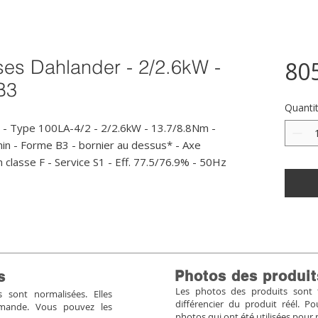
ses Dahlander - 2/2.6kW -
80
B3
Quanti
- Type 100LA-4/2 - 2/2.6kW - 13.7/8.8Nm - 
in - Forme B3 - bornier au dessus* - Axe 
classe F - Service S1 - Eff. 77.5/76.9% - 50Hz 
Photos des produit
s
Les photos des produits sont tr
sont normalisées. Elles
différencier du produit réél. 
mmande. Vous pouvez les
photos qui ont été utilisées pour 