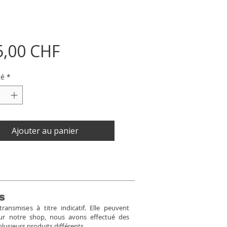
Prix
5,00 CHF
té
*
Ajouter au panier
s
ansmises à titre indicatif. Elle peuvent
Pour notre shop, nous avons effectué des
plusieurs produits différents.