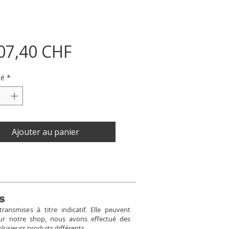
Prix
07,40 CHF
té
*
Ajouter au panier
s
ansmises à titre indicatif. Elle peuvent
Pour notre shop, nous avons effectué des
plusieurs produits différents.