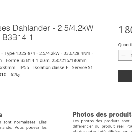
ses Dahlander - 2.5/4.2kW
1 8
- B3B14-1
Quanti
- Type 132S-8/4 - 2.5/4.2kW - 33.6/28.4Nm - 
in - Forme B3B14-1 diam. 250/215/180mm- 
x80mm - IP55 - Isolation classe F - Service S1 
010 - 62kg
Photos des produit
s
Les photos des produits sont tr
sont normalisées. Elles
différencier du produit réél. 
mmande. Vous pouvez les
photos qui ont été utilisées pour 