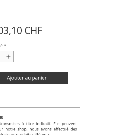
Prix
03,10 CHF
té
*
Ajouter au panier
s
ansmises à titre indicatif. Elle peuvent
Pour notre shop, nous avons effectué des
plusieurs produits différents.