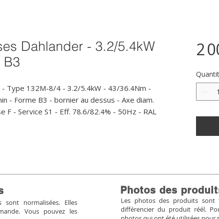
ses Dahlander - 3.2/5.4kW
2 0
- B3
Quanti
 - Type 132M-8/4 - 3.2/5.4kW - 43/36.4Nm - 
n - Forme B3 - bornier au dessus - Axe diam. 
 F - Service S1 - Eff. 78.6/82.4% - 50Hz - RAL 
Photos des produit
s
Les photos des produits sont tr
sont normalisées. Elles
différencier du produit réél. 
mmande. Vous pouvez les
photos qui ont été utilisées pour 