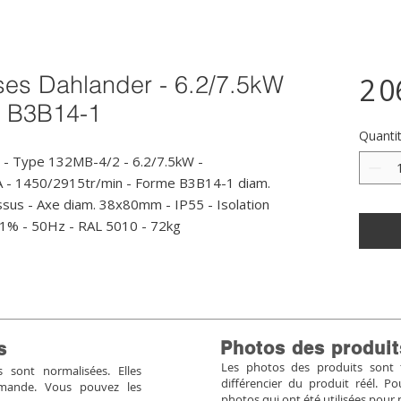
ses Dahlander - 6.2/7.5kW
2 0
- B3B14-1
Quanti
 - Type 132MB-4/2 - 6.2/7.5kW - 
A - 1450/2915tr/min - Forme B3B14-1 diam. 
us - Axe diam. 38x80mm - IP55 - Isolation 
9/81% - 50Hz - RAL 5010 - 72kg
Photos des produit
s
Les photos des produits sont tr
sont normalisées. Elles
différencier du produit réél. 
mmande. Vous pouvez les
photos qui ont été utilisées pour 