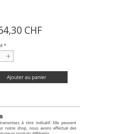
Prix
64,30 CHF
té
*
Ajouter au panier
s
ansmises à titre indicatif. Elle peuvent
Pour notre shop, nous avons effectué des
plusieurs produits différents.