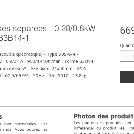
ses separees - 0.28/0.8kW
66
 B3B14-1
Quanti
couple quadratique) - Type 90S-6/4 - 
V - 0.9/2.1A - 950/1410tr/min - Forme B3B14-
 au dessus* - Axe diam. 24x50mm - IP55 - 
 Eff. 62.9/66.9% - 50Hz - RAL 5010 - 13.8kg
Photos des produit
s
Les photos des produits sont tr
sont normalisées. Elles
différencier du produit réél. 
mmande. Vous pouvez les
photos qui ont été utilisées pour 