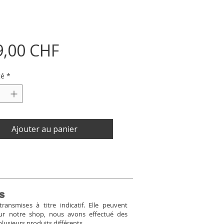
Prix
9,00 CHF
té
*
Ajouter au panier
s
ansmises à titre indicatif. Elle peuvent
Pour notre shop, nous avons effectué des
plusieurs produits différents.