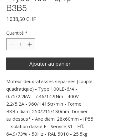
B3B5
Prix
1 038,50 CHF
Quantité
*
Ajouter au panier
Moteur deux vitesses separees (couple 
quadratique) - Type 100LB-6/4 - 
0.75/2.2kW - 7.46/14.9Nm - 400V - 
2.2/5.2A - 960/1415tr/min - Forme 
B3B5 diam. 250/215/180mm- bornier 
au dessus* - Axe diam. 28x60mm - IP55 
- Isolation classe F - Service S1 - Eff. 
64.9/73% - 50Hz - RAL 5010 - 25.5kg