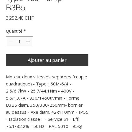
B3B5
Prix
3 252,40 CHF
Quantité
*
Ajouter au panier
Moteur deux vitesses separees (couple 
quadratique) - Type 160M-6/4 - 
2.5/6.7kW - 25.7/44.1Nm - 400V - 
5.6/13.7A - 930/1450tr/min - Forme 
B3B5 diam. 350/300/250mm- bornier 
au dessus - Axe diam. 42x110mm - IP55 
- Isolation classe F - Service S1 - Eff. 
75.1/82.2% - 50Hz - RAL 5010 - 95kg