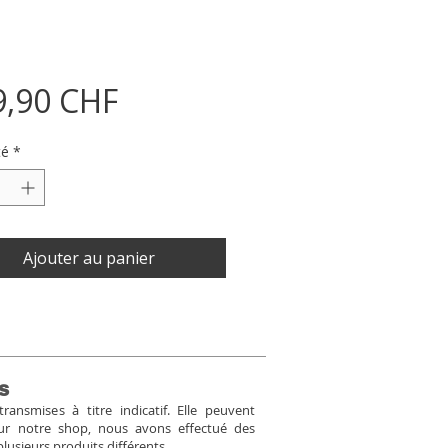
Prix
9,90 CHF
té
*
Ajouter au panier
s
ansmises à titre indicatif. Elle peuvent
Pour notre shop, nous avons effectué des
plusieurs produits différents.