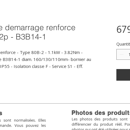
 demarrage renforce
67
 2p - B3B14-1
Quanti
force - Type 80B-2 - 1.1kW - 3.82Nm - 
me B3B14-1 diam. 160/130/110mm- bornier au 
5 - Isolation classe F - Service S1 - Eff. 
Photos des produit
s
Les photos des produits sont tr
sont normalisées. Elles
différencier du produit réél. 
mmande. Vous pouvez les
photos qui ont été utilisées pour 