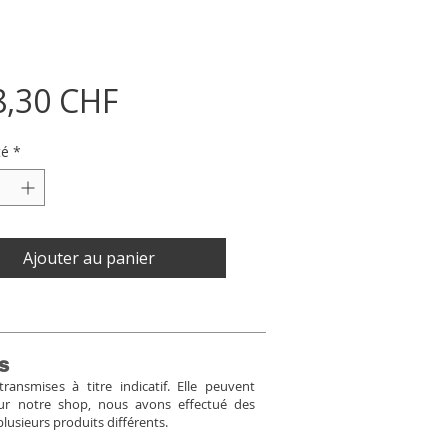
Prix
8,30 CHF
té
*
Ajouter au panier
s
ansmises à titre indicatif. Elle peuvent
Pour notre shop, nous avons effectué des
plusieurs produits différents.