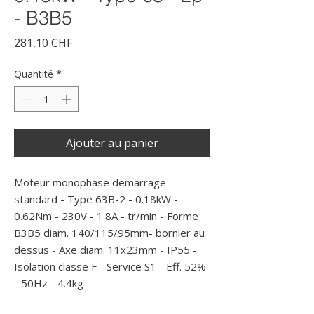
- B3B5
Prix
281,10 CHF
Quantité
*
Ajouter au panier
Moteur monophase demarrage 
standard - Type 63B-2 - 0.18kW - 
0.62Nm - 230V - 1.8A - tr/min - Forme 
B3B5 diam. 140/115/95mm- bornier au 
dessus - Axe diam. 11x23mm - IP55 - 
Isolation classe F - Service S1 - Eff. 52% 
- 50Hz - 4.4kg