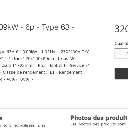
09kW - 6p - Type 63 -
32
Quanti
ype 63A-6 - 0.09kW - 1.05Nm - 230/400V D/Y 
e B14-1 diam 120x100x80mm, trous M6 - 
e diam 11x23mm - IP55 - Isol. cl. F - Service S1 
 - Classe de rendement : IE1 - Rendement 
%) - 40% (100%) -
Photos des produit
s
Les photos des produits sont tr
sont normalisées. Elles