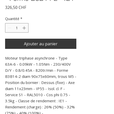
Prix
326,50 CHF
Quantité
*
Ajouter au panier
Moteur triphase asynchrone - Type 
63A-6 - 0.09kW - 1.05Nm - 230/400V 
D/Y - 0.8/0.45A - 820tr/min - Forme 
B3B14-2 diam 90x75x60mm, trous M5 - 
Position du bornier : Dessus (fixe) - Axe 
diam 11x23mm - IP55 - Isol. cl. F - 
Service S1 - RAL5010 - Cos phi 0.75 - 
3.5kg - Classe de rendement : IE1 - 
Rendement (charge) : 26% (50%) - 32% 
(75%) - 40% (100%) -