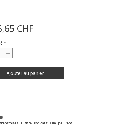
Prix
6,65 CHF
té
*
Ajouter au panier
s
ansmises à titre indicatif. Elle peuvent