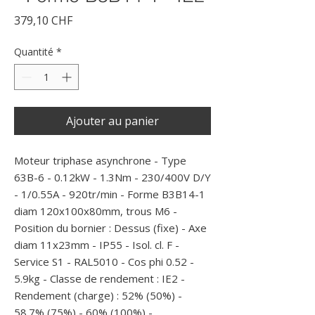
Prix
379,10 CHF
Quantité
*
Ajouter au panier
Moteur triphase asynchrone - Type 
63B-6 - 0.12kW - 1.3Nm - 230/400V D/Y 
- 1/0.55A - 920tr/min - Forme B3B14-1 
diam 120x100x80mm, trous M6 - 
Position du bornier : Dessus (fixe) - Axe 
diam 11x23mm - IP55 - Isol. cl. F - 
Service S1 - RAL5010 - Cos phi 0.52 - 
5.9kg - Classe de rendement : IE2 - 
Rendement (charge) : 52% (50%) - 
58.7% (75%) - 60% (100%) -