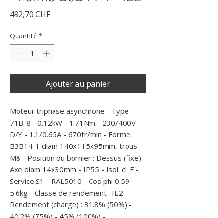
Prix
492,70 CHF
Quantité
*
Ajouter au panier
Moteur triphase asynchrone - Type 
71B-8 - 0.12kW - 1.71Nm - 230/400V 
D/Y - 1.1/0.65A - 670tr/min - Forme 
B3B14-1 diam 140x115x95mm, trous 
M8 - Position du bornier : Dessus (fixe) - 
Axe diam 14x30mm - IP55 - Isol. cl. F - 
Service S1 - RAL5010 - Cos phi 0.59 - 
5.6kg - Classe de rendement : IE2 - 
Rendement (charge) : 31.8% (50%) - 
40.2% (75%) - 45% (100%) -