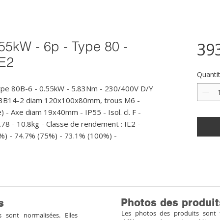
55kW - 6p - Type 80 -
39
IE2
Quanti
ype 80B-6 - 0.55kW - 5.83Nm - 230/400V D/Y 
 B3B14-2 diam 120x100x80mm, trous M6 - 
) - Axe diam 19x40mm - IP55 - Isol. cl. F - 
78 - 10.8kg - Classe de rendement : IE2 - 
%) - 74.7% (75%) - 73.1% (100%) -
Photos des produit
s
Les photos des produits sont tr
sont normalisées. Elles