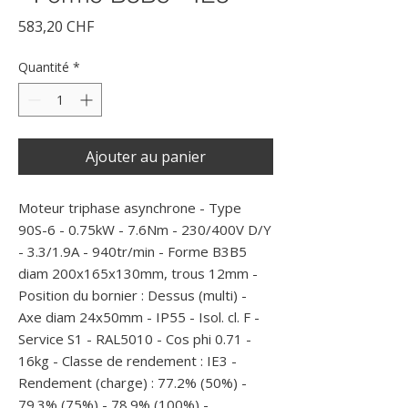
Prix
583,20 CHF
Quantité
*
Ajouter au panier
Moteur triphase asynchrone - Type 
90S-6 - 0.75kW - 7.6Nm - 230/400V D/Y 
- 3.3/1.9A - 940tr/min - Forme B3B5 
diam 200x165x130mm, trous 12mm - 
Position du bornier : Dessus (multi) - 
Axe diam 24x50mm - IP55 - Isol. cl. F - 
Service S1 - RAL5010 - Cos phi 0.71 - 
16kg - Classe de rendement : IE3 - 
Rendement (charge) : 77.2% (50%) - 
79.3% (75%) - 78.9% (100%) -