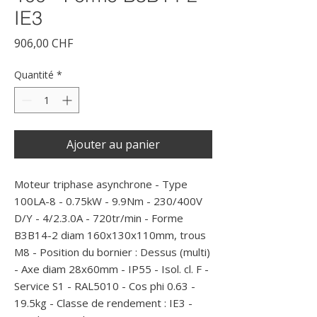
IE3
Prix
906,00 CHF
Quantité
*
Ajouter au panier
Moteur triphase asynchrone - Type 
100LA-8 - 0.75kW - 9.9Nm - 230/400V 
D/Y - 4/2.3.0A - 720tr/min - Forme 
B3B14-2 diam 160x130x110mm, trous 
M8 - Position du bornier : Dessus (multi) 
- Axe diam 28x60mm - IP55 - Isol. cl. F - 
Service S1 - RAL5010 - Cos phi 0.63 - 
19.5kg - Classe de rendement : IE3 - 