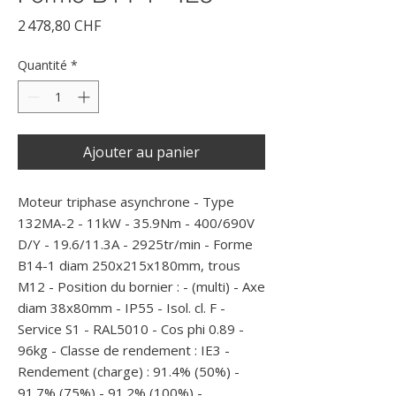
Prix
2 478,80 CHF
Quantité
*
Ajouter au panier
Moteur triphase asynchrone - Type 
132MA-2 - 11kW - 35.9Nm - 400/690V 
D/Y - 19.6/11.3A - 2925tr/min - Forme 
B14-1 diam 250x215x180mm, trous 
M12 - Position du bornier : - (multi) - Axe 
diam 38x80mm - IP55 - Isol. cl. F - 
Service S1 - RAL5010 - Cos phi 0.89 - 
96kg - Classe de rendement : IE3 - 
Rendement (charge) : 91.4% (50%) - 
91.7% (75%) - 91.2% (100%) -