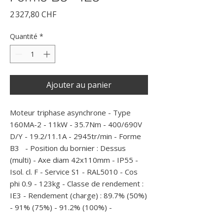
Prix
2 327,80 CHF
Quantité
*
Ajouter au panier
Moteur triphase asynchrone - Type 
160MA-2 - 11kW - 35.7Nm - 400/690V 
D/Y - 19.2/11.1A - 2945tr/min - Forme 
B3   - Position du bornier : Dessus 
(multi) - Axe diam 42x110mm - IP55 - 
Isol. cl. F - Service S1 - RAL5010 - Cos 
phi 0.9 - 123kg - Classe de rendement : 
IE3 - Rendement (charge) : 89.7% (50%) 
- 91% (75%) - 91.2% (100%) -