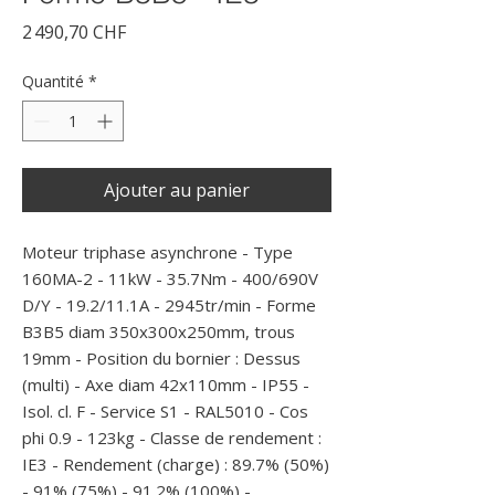
Prix
2 490,70 CHF
Quantité
*
Ajouter au panier
Moteur triphase asynchrone - Type 
160MA-2 - 11kW - 35.7Nm - 400/690V 
D/Y - 19.2/11.1A - 2945tr/min - Forme 
B3B5 diam 350x300x250mm, trous 
19mm - Position du bornier : Dessus 
(multi) - Axe diam 42x110mm - IP55 - 
Isol. cl. F - Service S1 - RAL5010 - Cos 
phi 0.9 - 123kg - Classe de rendement : 
IE3 - Rendement (charge) : 89.7% (50%) 
- 91% (75%) - 91.2% (100%) -