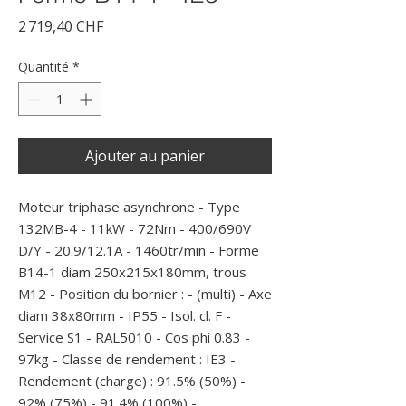
Prix
2 719,40 CHF
Quantité
*
Ajouter au panier
Moteur triphase asynchrone - Type 
132MB-4 - 11kW - 72Nm - 400/690V 
D/Y - 20.9/12.1A - 1460tr/min - Forme 
B14-1 diam 250x215x180mm, trous 
M12 - Position du bornier : - (multi) - Axe 
diam 38x80mm - IP55 - Isol. cl. F - 
Service S1 - RAL5010 - Cos phi 0.83 - 
97kg - Classe de rendement : IE3 - 
Rendement (charge) : 91.5% (50%) - 
92% (75%) - 91.4% (100%) -