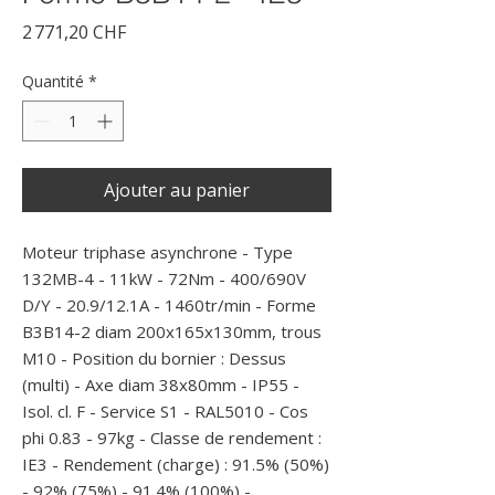
Prix
2 771,20 CHF
Quantité
*
Ajouter au panier
Moteur triphase asynchrone - Type 
132MB-4 - 11kW - 72Nm - 400/690V 
D/Y - 20.9/12.1A - 1460tr/min - Forme 
B3B14-2 diam 200x165x130mm, trous 
M10 - Position du bornier : Dessus 
(multi) - Axe diam 38x80mm - IP55 - 
Isol. cl. F - Service S1 - RAL5010 - Cos 
phi 0.83 - 97kg - Classe de rendement : 
IE3 - Rendement (charge) : 91.5% (50%) 
- 92% (75%) - 91.4% (100%) -