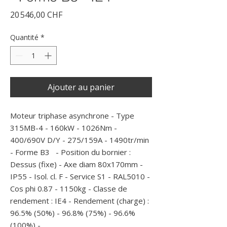
Prix
20 546,00 CHF
Quantité
*
Ajouter au panier
Moteur triphase asynchrone - Type 
315MB-4 - 160kW - 1026Nm - 
400/690V D/Y - 275/159A - 1490tr/min 
- Forme B3   - Position du bornier : 
Dessus (fixe) - Axe diam 80x170mm - 
IP55 - Isol. cl. F - Service S1 - RAL5010 - 
Cos phi 0.87 - 1150kg - Classe de 
rendement : IE4 - Rendement (charge) : 
96.5% (50%) - 96.8% (75%) - 96.6% 
(100%) - 
