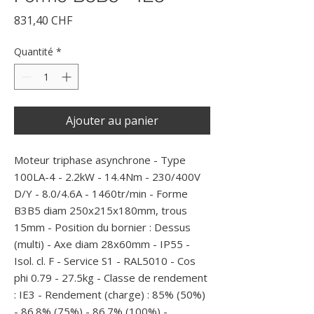
Prix
831,40 CHF
Quantité
*
Ajouter au panier
Moteur triphase asynchrone - Type 
100LA-4 - 2.2kW - 14.4Nm - 230/400V 
D/Y - 8.0/4.6A - 1460tr/min - Forme 
B3B5 diam 250x215x180mm, trous 
15mm - Position du bornier : Dessus 
(multi) - Axe diam 28x60mm - IP55 - 
Isol. cl. F - Service S1 - RAL5010 - Cos 
phi 0.79 - 27.5kg - Classe de rendement 
: IE3 - Rendement (charge) : 85% (50%) 
- 86.8% (75%) - 86.7% (100%) -