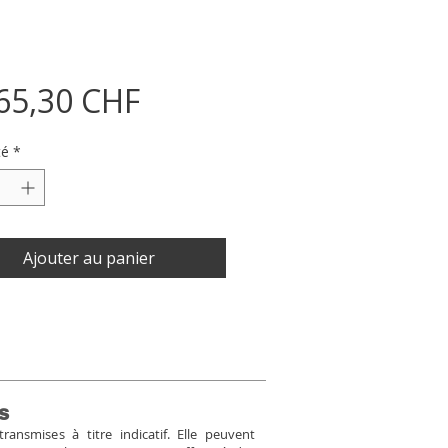
Prix
65,30 CHF
té
*
Ajouter au panier
s
ansmises à titre indicatif. Elle peuvent