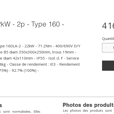
2kW - 2p - Type 160 -
4 1
Quanti
ype 160LA-2 - 22kW - 71.2Nm - 400/690V D/Y 
rme B5 diam 350x300x250mm, trous 19mm - 
Axe diam 42x110mm - IP55 - Isol. cl. F - Service 
48kg - Classe de rendement : IE3 - Rendement 
(75%) - 92.7% (100%) -
Photos des produit
s
Les photos des produits sont tr
sont normalisées. Elles