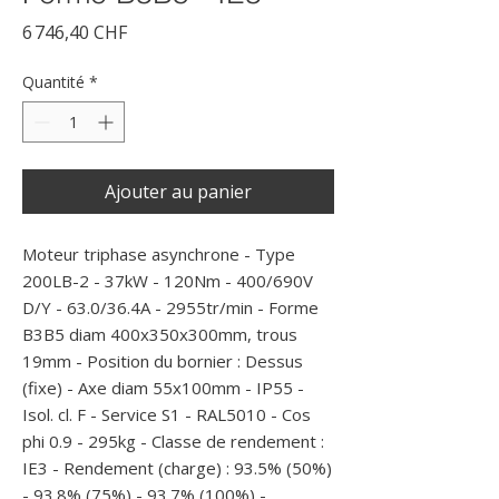
Prix
6 746,40 CHF
Quantité
*
Ajouter au panier
Moteur triphase asynchrone - Type 
200LB-2 - 37kW - 120Nm - 400/690V 
D/Y - 63.0/36.4A - 2955tr/min - Forme 
B3B5 diam 400x350x300mm, trous 
19mm - Position du bornier : Dessus 
(fixe) - Axe diam 55x100mm - IP55 - 
Isol. cl. F - Service S1 - RAL5010 - Cos 
phi 0.9 - 295kg - Classe de rendement : 
IE3 - Rendement (charge) : 93.5% (50%) 
- 93.8% (75%) - 93.7% (100%) - 
