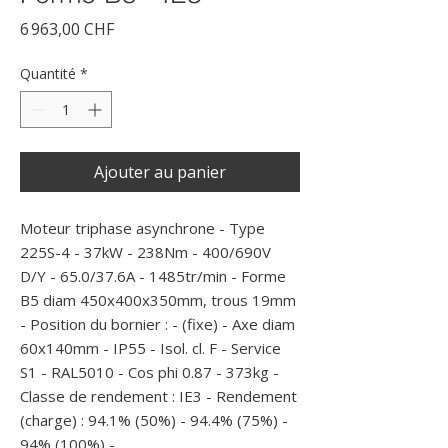
Prix
6 963,00 CHF
Quantité
*
Ajouter au panier
Moteur triphase asynchrone - Type 
225S-4 - 37kW - 238Nm - 400/690V 
D/Y - 65.0/37.6A - 1485tr/min - Forme 
B5 diam 450x400x350mm, trous 19mm 
- Position du bornier : - (fixe) - Axe diam 
60x140mm - IP55 - Isol. cl. F - Service 
S1 - RAL5010 - Cos phi 0.87 - 373kg - 
Classe de rendement : IE3 - Rendement 
(charge) : 94.1% (50%) - 94.4% (75%) - 
94% (100%) - 
