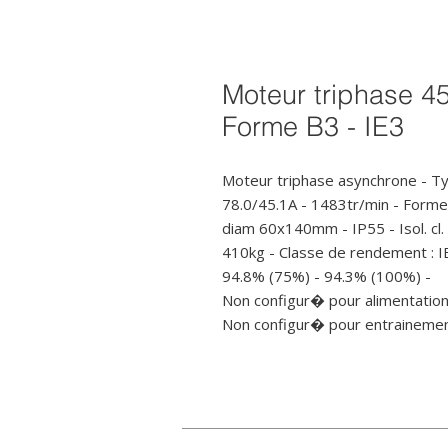
Moteur triphase 4
Forme B3 - IE3
Moteur triphase asynchrone - T
78.0/45.1A - 1483tr/min - Forme B
diam 60x140mm - IP55 - Isol. cl. 
410kg - Classe de rendement : I
94.8% (75%) - 94.3% (100%) - 

Non configur� pour alimentation
Non configur� pour entrainement