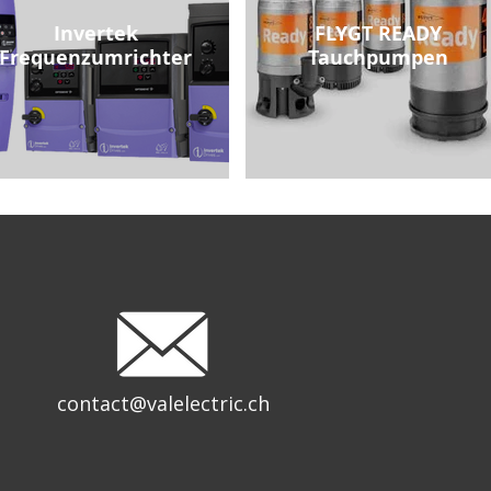
Invertek
FLYGT READY
Frequenzumrichter
Tauchpumpen
contact@valelectric.ch