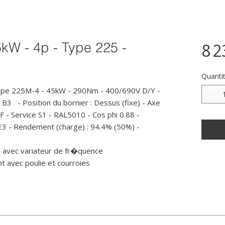
5kW - 4p - Type 225 -
8 2
Quanti
ype 225M-4 - 45kW - 290Nm - 400/690V D/Y - 
3   - Position du bornier : Dessus (fixe) - Axe 
F - Service S1 - RAL5010 - Cos phi 0.88 - 
E3 - Rendement (charge) : 94.4% (50%) - 
 avec variateur de fr�quence

 avec poulie et courroies