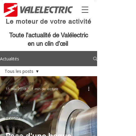
Le moteur de votre activité
Toute l'actualité de Valélectric
en un clin d’œil
Actualités
Tous les posts
Tous les posts
15 mai 2019
1 min de lecture
Moteurs neufs
Maintenance -
Dépannage
Révisions
Valélectric
Pose d'une bague